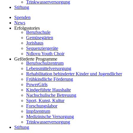
Trinkwasserversorgung
Stiftung
Spenden
News
Erfolgsstories
Berufsschule
Gemüsegärten
Jorishaus
Sequenziergeräte
Ndlovu Youth Choir
Geförderte Programme
Berufsschulzentrum
Lebensmittelversorgung
Rehabilitation behinderter Kinder und Jugendlicher
Frühkindliche Förderung
PowerGirls
Kindgeführte Haushalte
Nachschulische Betreuung
Sport, Kunst, Kultur
Forschungslabor
Impfzentrum
Medizinische Versorgung
Trinkwasserversorgung
Stiftung